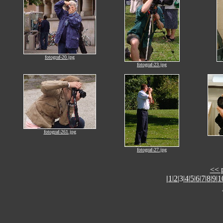
fotograf-20.jpg
fotograf-23.jpg
fotograf-261.jpg
fotograf-27.jpg
<< 
|
1
|
2
|3|
4
|
5
|
6
|
7
|
8
|
9
|
1